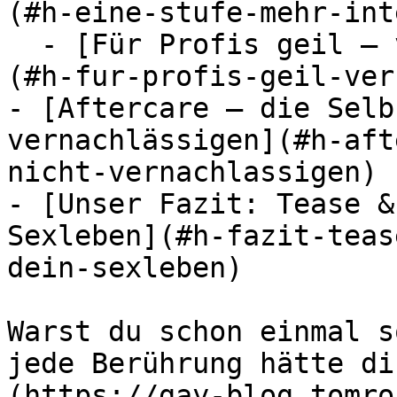
(#h-eine-stufe-mehr-int
  - [Für Profis geil – versaue ihm den Höhepunkt]
(#h-fur-profis-geil-ver
- [Aftercare – die Selb
vernachlässigen](#h-aft
nicht-vernachlassigen)

- [Unser Fazit: Tease &
Sexleben](#h-fazit-teas
dein-sexleben)

Warst du schon einmal s
jede Berührung hätte di
(https://gay-blog.tomro