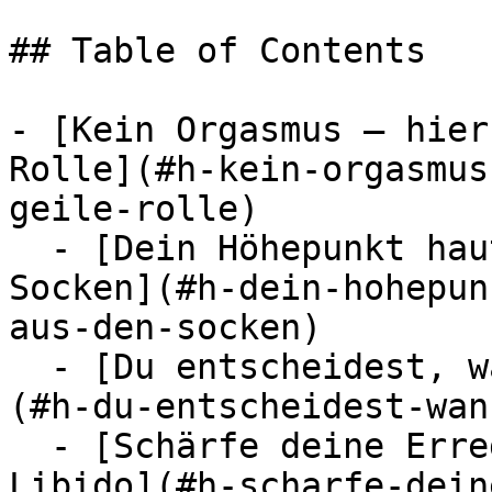
## Table of Contents

- [Kein Orgasmus – hier
Rolle](#h-kein-orgasmus
geile-rolle)

  - [Dein Höhepunkt haut dich buchstäblich aus den 
Socken](#h-dein-hohepun
aus-den-socken)

  - [Du entscheidest, wann Zeit zum Spritzen ist]
(#h-du-entscheidest-wan
  - [Schärfe deine Erregung und steigere deine 
Libido](#h-scharfe-dein