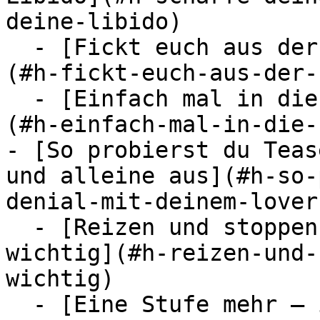
deine-libido)

  - [Fickt euch aus der Ferne ohne zu spritzen]
(#h-fickt-euch-aus-der-
  - [Einfach mal in die BDSM-Welt reinschnuppern]
(#h-einfach-mal-in-die-
- [So probierst du Teas
und alleine aus](#h-so-
denial-mit-deinem-lover
  - [Reizen und stoppen – gutes Timing ist 
wichtig](#h-reizen-und-
wichtig)

  - [Eine Stufe mehr – integriere Fesselspielchen]