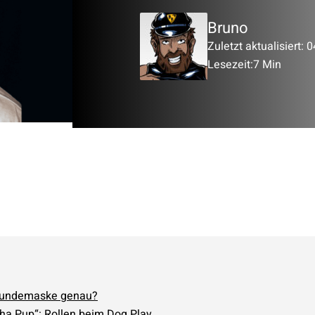
Bruno
Zuletzt aktualisiert: 
Lesezeit:
7 Min
 Hundemaske genau?
ha Pup“: Rollen beim Dog Play