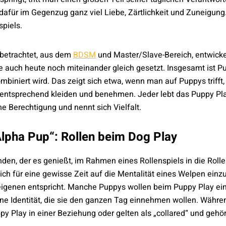
für im Gegenzug ganz viel Liebe, Zärtlichkeit und Zuneigung. 
spiels.
 betrachtet, aus dem
BDSM
und Master/Slave-Bereich, entwick
 auch heute noch miteinander gleich gesetzt. Insgesamt ist P
mbiniert wird. Das zeigt sich etwa, wenn man auf Puppys trifft,
entsprechend kleiden und benehmen. Jeder lebt das Puppy Pla
e Berechtigung und nennt sich Vielfalt.
lpha Pup“: Rollen beim Dog Play
anden, der es genießt, im Rahmen eines Rollenspiels in die Rol
ich für eine gewisse Zeit auf die Mentalität eines Welpen einzu
 eigenen entspricht. Manche Puppys wollen beim Puppy Play e
ine Identität, die sie den ganzen Tag einnehmen wollen. Währen
py Play in einer Beziehung oder gelten als „collared“ und gehör