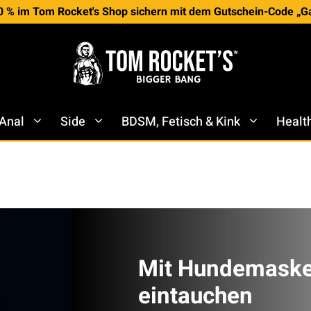
0 % im Tom Rocket's Shop sichern mit dem Gutschein-Code „G
 Anal
Side
BDSM, Fetisch & Kink
Healt
Mit Hundemaske
eintauchen