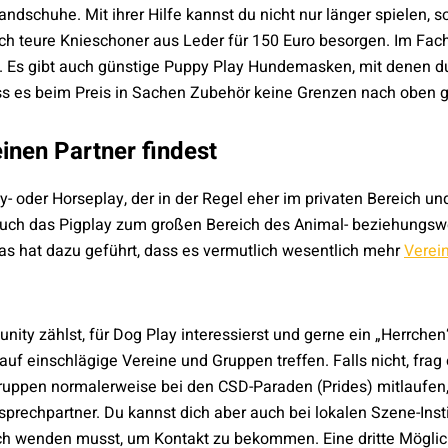
ndschuhe. Mit ihrer Hilfe kannst du nicht nur länger spielen,
ch teure Knieschoner aus Leder für 150 Euro besorgen. Im Fac
n. Es gibt auch günstige Puppy Play Hundemasken, mit denen d
ss es beim Preis in Sachen Zubehör keine Grenzen nach oben g
inen Partner findest
oder Horseplay, der in der Regel eher im privaten Bereich und n
auch das Pigplay zum großen Bereich des Animal- beziehungs
 Das hat dazu geführt, dass es vermutlich wesentlich mehr
Verei
y zählst, für Dog Play interessierst und gerne ein „Herrchen“,
l auf einschlägige Vereine und Gruppen treffen. Falls nicht, fra
ruppen normalerweise bei den CSD-Paraden (Prides) mitlaufen, 
rechpartner. Du kannst dich aber auch bei lokalen Szene-Inst
ich wenden musst, um Kontakt zu bekommen. Eine dritte Möglich