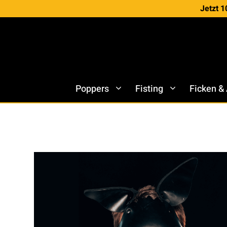
Zum
Jetzt 1
Inhalt
springen
Poppers
Fisting
Ficken &