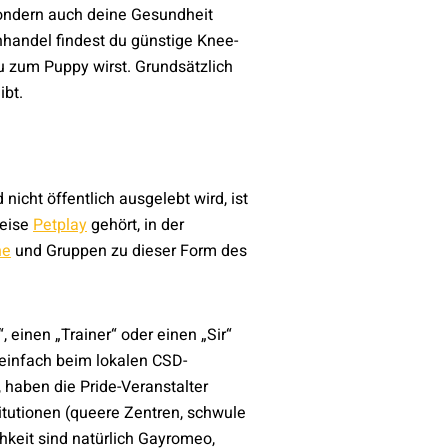
 sondern auch deine Gesundheit
hhandel findest du günstige Knee-
u zum Puppy wirst. Grundsätzlich
ibt.
icht öffentlich ausgelebt wird, ist
weise
Petplay
gehört, in der
ne
und Gruppen zu dieser Form des
 einen „Trainer“ oder einen „Sir“
g einfach beim lokalen CSD-
haben die Pride-Veranstalter
itutionen (queere Zentren, schwule
keit sind natürlich Gayromeo,