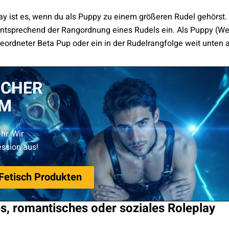
y ist es, wenn du als Puppy zu einem größeren Rudel gehörst
entsprechend der Rangordnung eines Rudels ein. Als Puppy (Wel
geordneter Beta Pup oder ein in der Rudelrangfolge weit unten
ICHER
UM
hr. Wir
ession aus!
etisch Produkten
es, romantisches oder soziales Roleplay