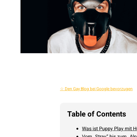
☆ Den Gay Blog bei Google bevorzugen
Table of Contents
Was ist Puppy Play mit
Vom „Stray“ bis zum „Alp