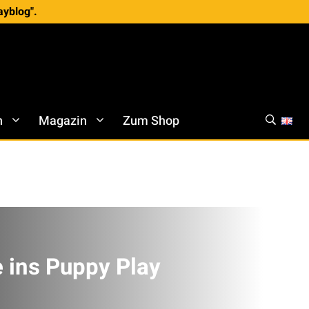
ayblog".
h
Magazin
Zum Shop
 ins Puppy Play