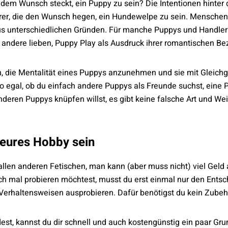
ter dem Wunsch steckt, ein Puppy zu sein? Die Intentionen hin
 derer, die den Wunsch hegen, ein Hundewelpe zu sein. Menschen
aus unterschiedlichen Gründen. Für manche Puppys und Handler 
 andere lieben, Puppy Play als Ausdruck ihrer romantischen B
, die Mentalität eines Puppys anzunehmen und sie mit Gleichg
o egal, ob du einfach andere Puppys als Freunde suchst, eine
nderen Puppys knüpfen willst, es gibt keine falsche Art und We
teures Hobby sein
 allen anderen Fetischen, man kann (aber muss nicht) viel Ge
h mal probieren möchtest, musst du erst einmal nur den Entschl
Verhaltensweisen ausprobieren. Dafür benötigst du kein Zubeh
st, kannst du dir schnell und auch kostengünstig ein paar Gru