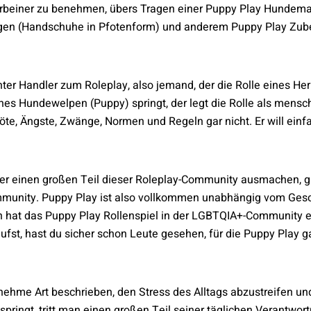
Vierbeiner zu benehmen, übers Tragen einer Puppy Play Hundem
ingen (Handschuhe in Pfotenform) und anderem Puppy Play Zube
ter Handler zum Roleplay, also jemand, der die Rolle eines He
nes Hundewelpen (Puppy) springt, der legt die Rolle als mensch
te, Ängste, Zwänge, Normen und Regeln gar nicht. Er will einfa
r einen großen Teil dieser Roleplay-Community ausmachen, g
unity. Puppy Play ist also vollkommen unabhängig vom Gesch
ch hat das Puppy Play Rollenspiel in der LGBTQIA+-Community 
ufst, hast du sicher schon Leute gesehen, für die Puppy Play g
nehme Art beschrieben, den Stress des Alltags abzustreifen 
pringt, tritt man einen großen Teil seiner täglichen Verantw