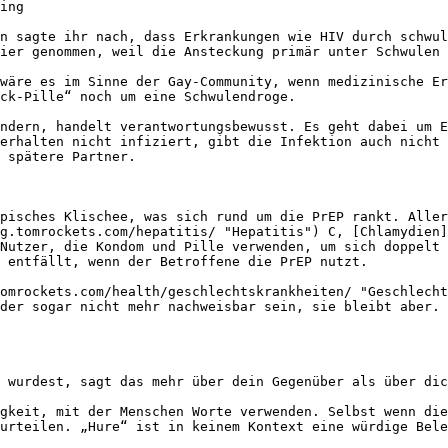
ing

n sagte ihr nach, dass Erkrankungen wie HIV durch schwul
ier genommen, weil die Ansteckung primär unter Schwulen 
wäre es im Sinne der Gay-Community, wenn medizinische Er
ck-Pille“ noch um eine Schwulendroge.

ndern, handelt verantwortungsbewusst. Es geht dabei um E
erhalten nicht infiziert, gibt die Infektion auch nicht 
 spätere Partner.

pisches Klischee, was sich rund um die PrEP rankt. Aller
g.tomrockets.com/hepatitis/ "Hepatitis") C, [Chlamydien]
Nutzer, die Kondom und Pille verwenden, um sich doppelt 
 entfällt, wenn der Betroffene die PrEP nutzt.

omrockets.com/health/geschlechtskrankheiten/ "Geschlecht
der sogar nicht mehr nachweisbar sein, sie bleibt aber. 
 wurdest, sagt das mehr über dein Gegenüber als über dic
gkeit, mit der Menschen Worte verwenden. Selbst wenn die
urteilen. „Hure“ ist in keinem Kontext eine würdige Bele