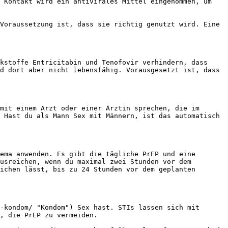
 Kontakt wird ein antivirales Mittel eingenommen, um 
Voraussetzung ist, dass sie richtig genutzt wird. Eine 
kstoffe Entricitabin und Tenofovir verhindern, dass 
d dort aber nicht lebensfähig. Vorausgesetzt ist, dass 
mit einem Arzt oder einer Ärztin sprechen, die im 
 Hast du als Mann Sex mit Männern, ist das automatisch 
ema anwenden. Es gibt die tägliche PrEP und eine 
usreichen, wenn du maximal zwei Stunden vor dem 
ichen lässt, bis zu 24 Stunden vor dem geplanten 
-kondom/ "Kondom") Sex hast. STIs lassen sich mit 
, die PrEP zu vermeiden.
