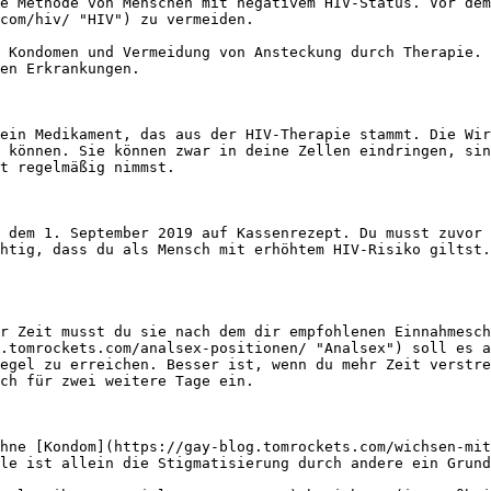
e Methode von Menschen mit negativem HIV-Status. Vor dem
com/hiv/ "HIV") zu vermeiden.

 Kondomen und Vermeidung von Ansteckung durch Therapie. 
en Erkrankungen.

ein Medikament, das aus der HIV-Therapie stammt. Die Wir
 können. Sie können zwar in deine Zellen eindringen, sin
t regelmäßig nimmst.

 dem 1. September 2019 auf Kassenrezept. Du musst zuvor 
htig, dass du als Mensch mit erhöhtem HIV-Risiko giltst.
r Zeit musst du sie nach dem dir empfohlenen Einnahmesch
.tomrockets.com/analsex-positionen/ "Analsex") soll es a
egel zu erreichen. Besser ist, wenn du mehr Zeit verstre
ch für zwei weitere Tage ein.

hne [Kondom](https://gay-blog.tomrockets.com/wichsen-mit
le ist allein die Stigmatisierung durch andere ein Grund