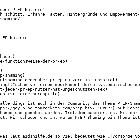
über PrEP-Nutzern"

h schützt. Erfahre Fakten, Hintergründe und Empowerment-
shaming/

rEP-Nutzern

haupt)

p-shaming)

utshaming-gegenuber-pr-ep-nutzern-ist-unsozial)

ing](#scham-vor-einem-medikament-durch-systematisches-mo
t-jeder-pr-ep-nutzer-hat-ungeschutzten-sex)

ep-ist-keine-hurenpille)

allerdings ist auch in der Community das Thema PrEP-Sham
ps://gay-blog.tomrockets.com/prep-hiv/ "PrEP") auf Kasse
hamed und gemobbt werden. Trotzdem passiert es. Mit der 
st. Wir schauen uns an, warum PrEP-Shaming ein Thema ist
was laut aidshilfe.de so viel bedeutet wie „[Vorsorge vo