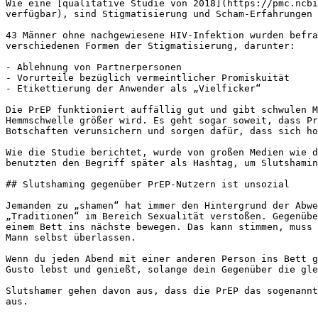
Wie eine [qualitative Studie von 2018](https://pmc.ncbi
verfügbar), sind Stigmatisierung und Scham-Erfahrungen 
43 Männer ohne nachgewiesene HIV-Infektion wurden befra
verschiedenen Formen der Stigmatisierung, darunter:

- Ablehnung von Partnerpersonen

- Vorurteile bezüglich vermeintlicher Promiskuität

- Etikettierung der Anwender als „Vielficker“

Die PrEP funktioniert auffällig gut und gibt schwulen M
Hemmschwelle größer wird. Es geht sogar soweit, dass Pr
Botschaften verunsichern und sorgen dafür, dass sich ho
Wie die Studie berichtet, wurde von großen Medien wie d
benutzten den Begriff später als Hashtag, um Slutshamin
## Slutshaming gegenüber PrEP-Nutzern ist unsozial

Jemanden zu „shamen“ hat immer den Hintergrund der Abwe
„Traditionen“ im Bereich Sexualität verstoßen. Gegenübe
einem Bett ins nächste bewegen. Das kann stimmen, muss 
Mann selbst überlassen.

Wenn du jeden Abend mit einer anderen Person ins Bett g
Gusto lebst und genießt, solange dein Gegenüber die gle
Slutshamer gehen davon aus, dass die PrEP das sogenannt
aus.
