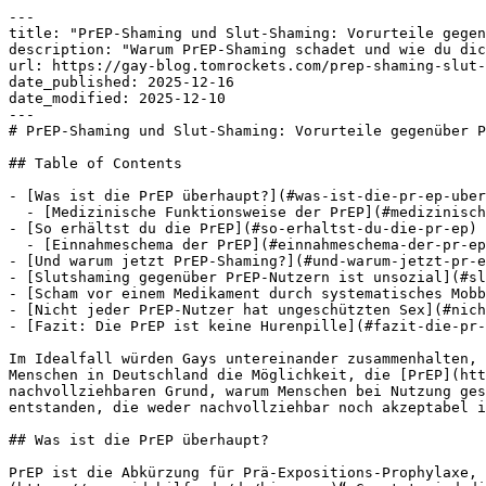
---

title: "PrEP-Shaming und Slut-Shaming: Vorurteile gegen
description: "Warum PrEP-Shaming schadet und wie du dic
url: https://gay-blog.tomrockets.com/prep-shaming-slut-
date_published: 2025-12-16

date_modified: 2025-12-10

---

# PrEP-Shaming und Slut-Shaming: Vorurteile gegenüber P
## Table of Contents

- [Was ist die PrEP überhaupt?](#was-ist-die-pr-ep-uber
  - [Medizinische Funktionsweise der PrEP](#medizinische-funktionsweise-der-pr-ep)

- [So erhältst du die PrEP](#so-erhaltst-du-die-pr-ep)

  - [Einnahmeschema der PrEP](#einnahmeschema-der-pr-ep)

- [Und warum jetzt PrEP-Shaming?](#und-warum-jetzt-pr-e
- [Slutshaming gegenüber PrEP-Nutzern ist unsozial](#sl
- [Scham vor einem Medikament durch systematisches Mobb
- [Nicht jeder PrEP-Nutzer hat ungeschützten Sex](#nich
- [Fazit: Die PrEP ist keine Hurenpille](#fazit-die-pr-
Im Idealfall würden Gays untereinander zusammenhalten, 
Menschen in Deutschland die Möglichkeit, die [PrEP](htt
nachvollziehbaren Grund, warum Menschen bei Nutzung ges
entstanden, die weder nachvollziehbar noch akzeptabel i
## Was ist die PrEP überhaupt?

PrEP ist die Abkürzung für Prä-Expositions-Prophylaxe, 