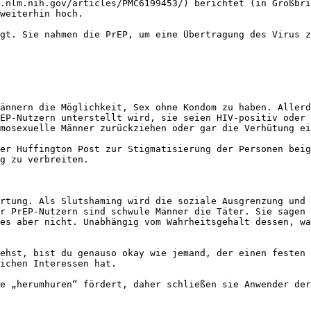
.nlm.nih.gov/articles/PMC6199453/) berichtet (in Großbri
weiterhin hoch.

gt. Sie nahmen die PrEP, um eine Übertragung des Virus z
ännern die Möglichkeit, Sex ohne Kondom zu haben. Allerd
EP-Nutzern unterstellt wird, sie seien HIV-positiv oder 
mosexuelle Männer zurückziehen oder gar die Verhütung ei
er Huffington Post zur Stigmatisierung der Personen beig
g zu verbreiten.

rtung. Als Slutshaming wird die soziale Ausgrenzung und 
r PrEP-Nutzern sind schwule Männer die Täter. Sie sagen 
es aber nicht. Unabhängig vom Wahrheitsgehalt dessen, wa
ehst, bist du genauso okay wie jemand, der einen festen 
ichen Interessen hat.

e „herumhuren“ fördert, daher schließen sie Anwender der