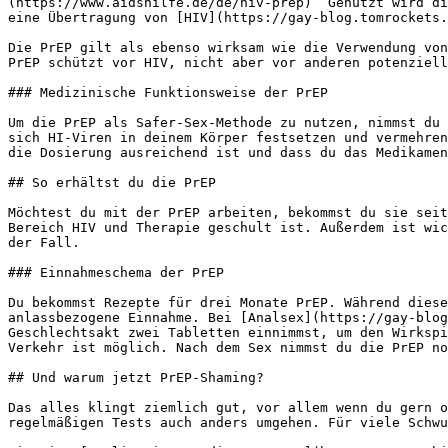
(https://www.aidshilfe.de/de/hiv-prep)“ Genutzt wird di
eine Übertragung von [HIV](https://gay-blog.tomrockets.
Die PrEP gilt als ebenso wirksam wie die Verwendung von
PrEP schützt vor HIV, nicht aber vor anderen potenziell
### Medizinische Funktionsweise der PrEP

Um die PrEP als Safer-Sex-Methode zu nutzen, nimmst du 
sich HI-Viren in deinem Körper festsetzen und vermehren
die Dosierung ausreichend ist und dass du das Medikamen
## So erhältst du die PrEP

Möchtest du mit der PrEP arbeiten, bekommst du sie seit
Bereich HIV und Therapie geschult ist. Außerdem ist wic
der Fall.

### Einnahmeschema der PrEP

Du bekommst Rezepte für drei Monate PrEP. Während diese
anlassbezogene Einnahme. Bei [Analsex](https://gay-blog
Geschlechtsakt zwei Tabletten einnimmst, um den Wirkspi
Verkehr ist möglich. Nach dem Sex nimmst du die PrEP no
## Und warum jetzt PrEP-Shaming?

Das alles klingt ziemlich gut, vor allem wenn du gern o
regelmäßigen Tests auch anders umgehen. Für viele Schwu