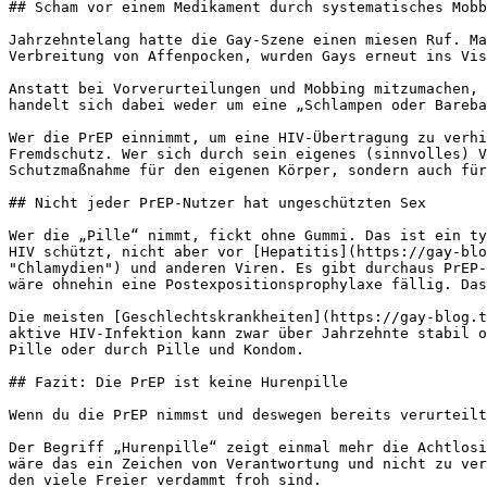
## Scham vor einem Medikament durch systematisches Mobb
Jahrzehntelang hatte die Gay-Szene einen miesen Ruf. Ma
Verbreitung von Affenpocken, wurden Gays erneut ins Vis
Anstatt bei Vorverurteilungen und Mobbing mitzumachen, 
handelt sich dabei weder um eine „Schlampen oder Bareba
Wer die PrEP einnimmt, um eine HIV-Übertragung zu verhi
Fremdschutz. Wer sich durch sein eigenes (sinnvolles) V
Schutzmaßnahme für den eigenen Körper, sondern auch für
## Nicht jeder PrEP-Nutzer hat ungeschützten Sex

Wer die „Pille“ nimmt, fickt ohne Gummi. Das ist ein ty
HIV schützt, nicht aber vor [Hepatitis](https://gay-blo
"Chlamydien") und anderen Viren. Es gibt durchaus PrEP-
wäre ohnehin eine Postexpositionsprophylaxe fällig. Das
Die meisten [Geschlechtskrankheiten](https://gay-blog.t
aktive HIV-Infektion kann zwar über Jahrzehnte stabil o
Pille oder durch Pille und Kondom.

## Fazit: Die PrEP ist keine Hurenpille

Wenn du die PrEP nimmst und deswegen bereits verurteilt
Der Begriff „Hurenpille“ zeigt einmal mehr die Achtlosi
wäre das ein Zeichen von Verantwortung und nicht zu ver
den viele Freier verdammt froh sind.
