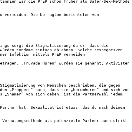
tannien war die PrEP schon früher als Safer-Sex-Methode 
u vermeiden. Die befragten berichteten von 
ings sorgt die Stigmatisierung dafür, dass die 
würden Kondome einfach ablehnen. Solche sexnegativen 
ner Infektion mittels PrEP vermeiden.

etragen. „Truvada Huren“ wurden sie genannt, Aktivisten 
Stigmatisierung von Menschen beschrieben, die gegen 
den „Preppern“ nach, dass sie „herumhuren“ und sich von 
s „Shamer“ von sich geben, ist die Partnerwahl jedem 
Partner hat. Sexualität ist etwas, das du nach deinem 
 Verhütungsmethode als potenzielle Partner auch strikt 