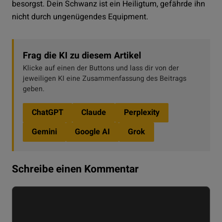
besorgst. Dein Schwanz ist ein Heiligtum, gefährde ihn
nicht durch ungenügendes Equipment.
Frag die KI zu diesem Artikel
Klicke auf einen der Buttons und lass dir von der
jeweiligen KI eine Zusammenfassung des Beitrags
geben.
ChatGPT
Claude
Perplexity
Gemini
Google AI
Grok
Schreibe einen Kommentar
Kommentar
Name
E-
Website
Mail-
Adresse