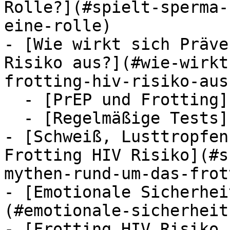
Rolle?](#spielt-sperma-
eine-rolle)

- [Wie wirkt sich Präve
Risiko aus?](#wie-wirkt
frotting-hiv-risiko-aus)
  - [PrEP und Frotting](#pr-ep-und-frotting)

  - [Regelmäßige Tests](#regelmassige-tests)

- [Schweiß, Lusttropfen
Frotting HIV Risiko](#s
mythen-rund-um-das-frot
- [Emotionale Sicherhei
(#emotionale-sicherheit
- [Frotting HIV Risiko 