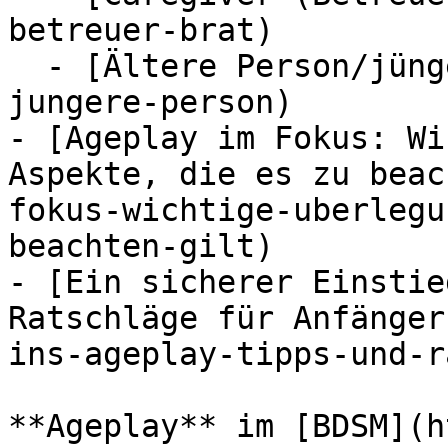
betreuer-brat)

  - [Ältere Person/jüngere Person](#altere-person-
jungere-person)

- [Ageplay im Fokus: Wi
Aspekte, die es zu beac
fokus-wichtige-uberlegu
beachten-gilt)

- [Ein sicherer Einstie
Ratschläge für Anfänger
ins-ageplay-tipps-und-r
**Ageplay** im [BDSM](h