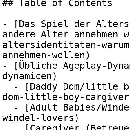
## Table of Contents

- [Das Spiel der Alters
andere Alter annehmen w
altersidentitaten-warum
annehmen-wollen)

- [Übliche Ageplay-Dyna
dynamicen)

  - [Daddy Dom/little boy/Cargiver/little](#daddy-
dom-little-boy-cargiver
  - [Adult Babies/Windel Lovers](#adult-babies-
windel-lovers)

  - [Caregiver (Betreuer)/Brat](#caregiver-